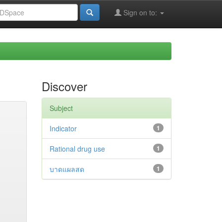
Sign on to:
Discover
Subject
Indicator
1
Rational drug use
1
บาดแผลสด
1