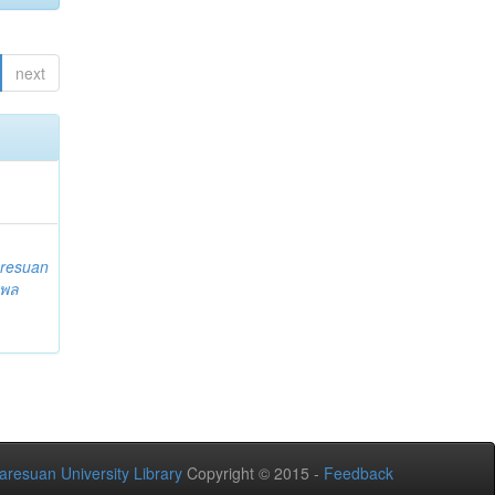
next
resuan
 พล
aresuan University Library
Copyright © 2015 -
Feedback