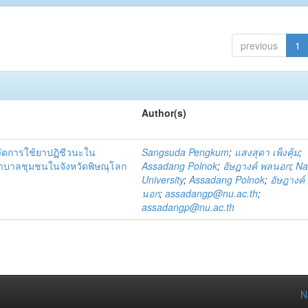
previous
1
Author(s)
วัดการใช้ยาปฏิชีวนะใน
Sangsuda Pengkum
;
แสงสุดา เพ็งคุ้ม
;
าบาลชุมชนในจังหวัดพิษณุโลก
Assadang Polnok
;
อัษฎางค์ พลนอก
;
Na
University
;
Assadang Polnok
;
อัษฎางค์
นอก
;
assadangp@nu.ac.th
;
assadangp@nu.ac.th
N