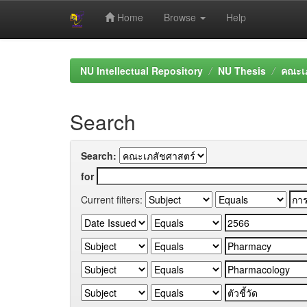
Home
Browse
Help
Skip
navigation
NU Intellectual Repository
NU Thesis
คณะเภ
Search
Search:
for
Current filters: