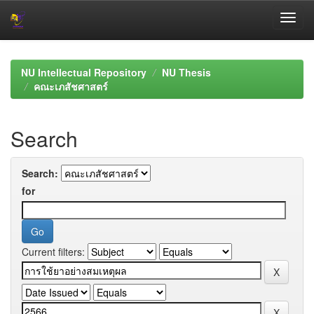
Skip
navigation
NU Intellectual Repository
NU Thesis
คณะเภสัชศาสตร์
Search
Search:
for
Current filters: