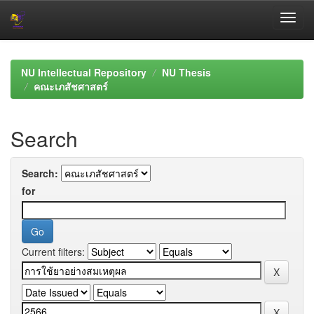
Skip
navigation
NU Intellectual Repository
NU Thesis
คณะเภสัชศาสตร์
Search
Search:
for
Current filters: