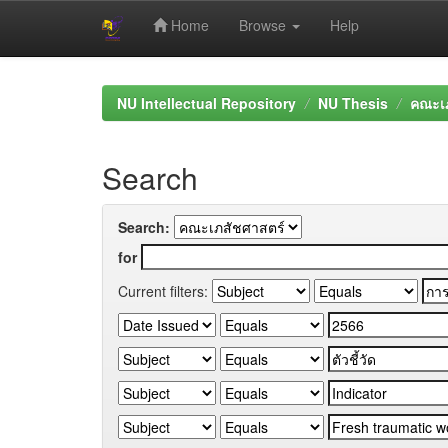
Home
Browse
Help
Skip
navigation
NU Intellectual Repository
NU Thesis
คณะเภ
Search
Search:
for
Current filters: