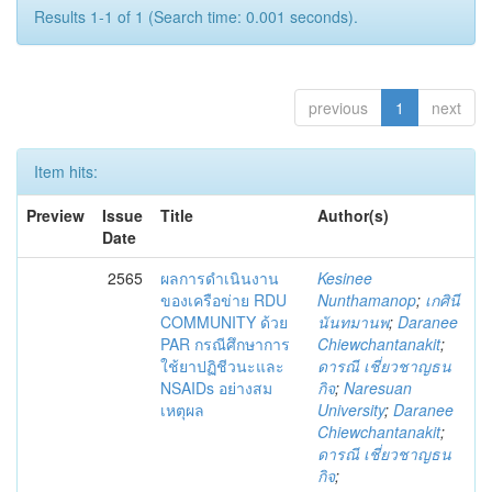
Results 1-1 of 1 (Search time: 0.001 seconds).
previous
1
next
Item hits:
Preview
Issue
Title
Author(s)
Date
2565
ผลการดำเนินงาน
Kesinee
ของเครือข่าย RDU
Nunthamanop
;
เกศินี
COMMUNITY ด้วย
นันทมานพ
;
Daranee
PAR กรณีศึกษาการ
Chiewchantanakit
;
ใช้ยาปฏิชีวนะและ
ดารณี เชี่ยวชาญธน
NSAIDs อย่างสม
กิจ
;
Naresuan
เหตุผล
University
;
Daranee
Chiewchantanakit
;
ดารณี เชี่ยวชาญธน
กิจ
;