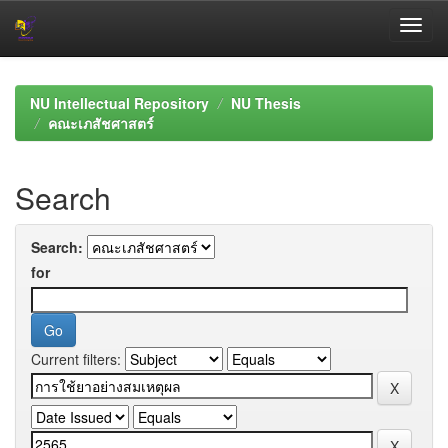
Skip
navigation
NU Intellectual Repository
NU Thesis
คณะเภสัชศาสตร์
Search
Search:
for
Current filters: