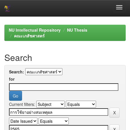
Skip
navigation
NU Intellectual Repository
NU Thesis
คณะเภสัชศาสตร์
Search
Search:
for
Current filters: