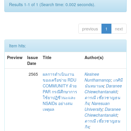
Results 1-1 of 1 (Search time: 0.002 seconds).
previous
1
next
Item hits:
Preview
Issue
Title
Author(s)
Date
2565
ผลการดำเนินงาน
Kesinee
ของเครือข่าย RDU
Nunthamanop
;
เกศินี
COMMUNITY ด้วย
นันทมานพ
;
Daranee
PAR กรณีศึกษาการ
Chiewchantanakit
;
ใช้ยาปฏิชีวนะและ
ดารณี เชี่ยวชาญธน
NSAIDs อย่างสม
กิจ
;
Naresuan
เหตุผล
University
;
Daranee
Chiewchantanakit
;
ดารณี เชี่ยวชาญธน
กิจ
;