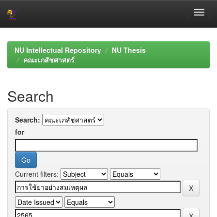
Skip
navigation
NU Intellectual Repository
NU Thesis
คณะเภสัชศาสตร์
Search
Search:
for
Current filters: