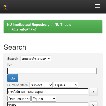
Skip
navigation
NU Intellectual Repository
NU Thesis
คณะเภสัชศาสตร์
Search
Search:
for
Current filters: