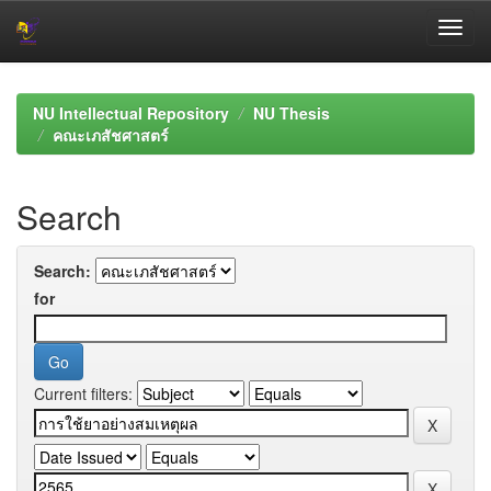
Skip
navigation
NU Intellectual Repository
NU Thesis
คณะเภสัชศาสตร์
Search
Search:
for
Current filters: