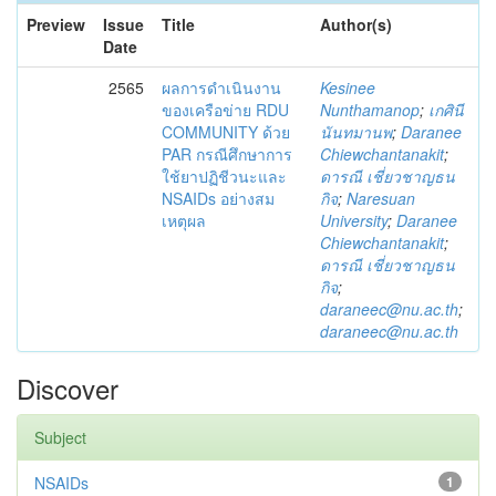
Preview
Issue
Title
Author(s)
Date
2565
ผลการดำเนินงาน
Kesinee
ของเครือข่าย RDU
Nunthamanop
;
เกศินี
COMMUNITY ด้วย
นันทมานพ
;
Daranee
PAR กรณีศึกษาการ
Chiewchantanakit
;
ใช้ยาปฏิชีวนะและ
ดารณี เชี่ยวชาญธน
NSAIDs อย่างสม
กิจ
;
Naresuan
เหตุผล
University
;
Daranee
Chiewchantanakit
;
ดารณี เชี่ยวชาญธน
กิจ
;
daraneec@nu.ac.th
;
daraneec@nu.ac.th
Discover
Subject
NSAIDs
1