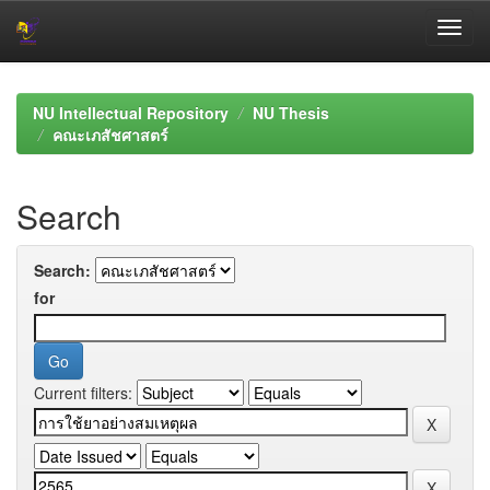
Skip
navigation
NU Intellectual Repository
NU Thesis
คณะเภสัชศาสตร์
Search
Search:
for
Current filters: