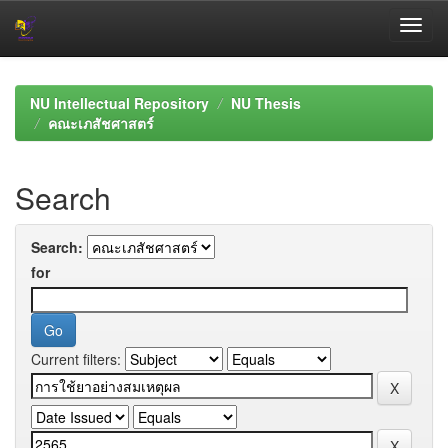
Skip
navigation
NU Intellectual Repository
NU Thesis
คณะเภสัชศาสตร์
Search
Search:
for
Current filters: