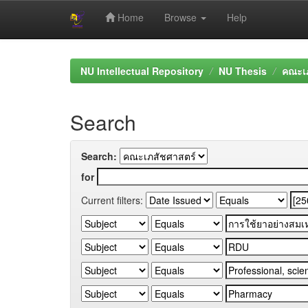
Home
Browse
Help
Skip
navigation
NU Intellectual Repository
NU Thesis
คณะเภ
Search
Search:
for
Current filters: