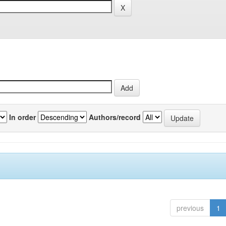
In order
Authors/record
previous
1