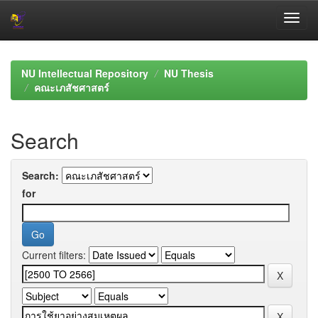
Skip
navigation
NU Intellectual Repository
NU Thesis
คณะเภสัชศาสตร์
Search
Search:
for
Current filters: