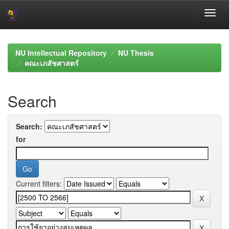
Skip
navigation
NU Intellectual Repository
NU Thesis
คณะเภสัชศาสตร์
Search
Search:
for
Current filters: