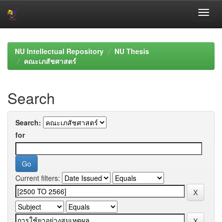
Skip
navigation
NU Intellectual Repository
NU Thesis
คณะเภสัชศาสตร์
Search
Search:
for
Current filters: