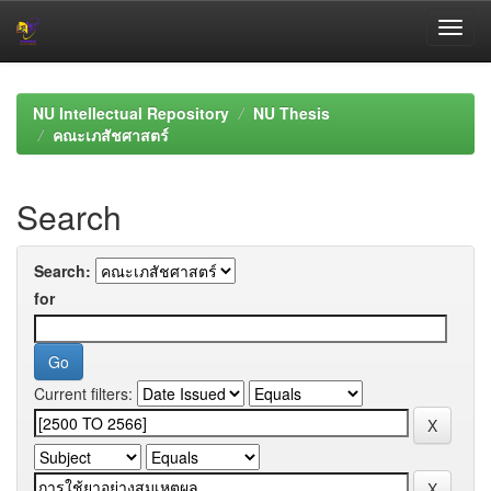
Skip
navigation
NU Intellectual Repository
NU Thesis
คณะเภสัชศาสตร์
Search
Search:
for
Current filters: