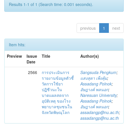
Results 1-1 of 1 (Search time: 0.001 seconds).
previous
1
next
Item hits:
Preview
Issue
Title
Author(s)
Date
2566
การประเมินการ
Sangsuda Pengkum
;
รายงานข้อมูลตัวชี้
แสงสุดา เพ็งคุ้ม
;
วัดการใช้ยา
Assadang Polnok
;
ปฏิชีวนะใน
อัษฎางค์ พลนอก
;
บาดแผลสดจาก
Naresuan University
;
อุบัติเหตุ ของโรง
Assadang Polnok
;
พยาบาลชุมชนใน
อัษฎางค์ พลนอก
;
จังหวัดพิษณุโลก
assadangp@nu.ac.th
;
assadangp@nu.ac.th