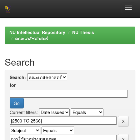
Skip
navigation
NU Intellectual Repository
NU Thesis
คณะเภสัชศาสตร์
Search
Search:
for
Current filters: