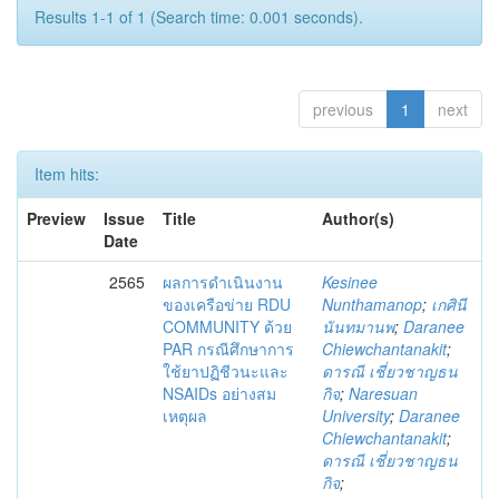
Results 1-1 of 1 (Search time: 0.001 seconds).
previous
1
next
Item hits:
Preview
Issue
Title
Author(s)
Date
2565
ผลการดำเนินงาน
Kesinee
ของเครือข่าย RDU
Nunthamanop
;
เกศินี
COMMUNITY ด้วย
นันทมานพ
;
Daranee
PAR กรณีศึกษาการ
Chiewchantanakit
;
ใช้ยาปฏิชีวนะและ
ดารณี เชี่ยวชาญธน
NSAIDs อย่างสม
กิจ
;
Naresuan
เหตุผล
University
;
Daranee
Chiewchantanakit
;
ดารณี เชี่ยวชาญธน
กิจ
;