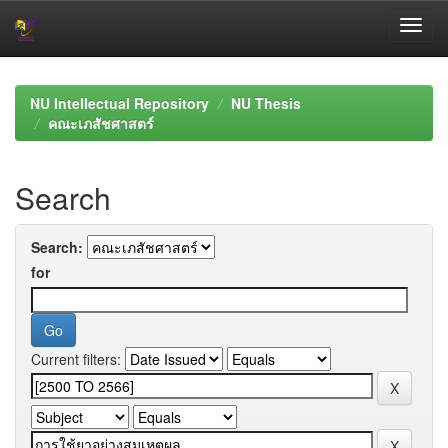
Skip
navigation
NU Intellectual Repository
NU Thesis
คณะเภสัชศาสตร์
Search
Search:
for
Current filters: