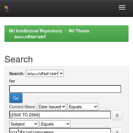
Skip
navigation
NU Intellectual Repository
NU Thesis
คณะเภสัชศาสตร์
Search
Search:
for
Current filters: