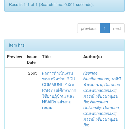
Results 1-1 of 1 (Search time: 0.001 seconds).
previous
1
next
Item hits:
Preview
Issue
Title
Author(s)
Date
2565
ผลการดำเนินงาน
Kesinee
ของเครือข่าย RDU
Nunthamanop
;
เกศินี
COMMUNITY ด้วย
นันทมานพ
;
Daranee
PAR กรณีศึกษาการ
Chiewchantanakit
;
ใช้ยาปฏิชีวนะและ
ดารณี เชี่ยวชาญธน
NSAIDs อย่างสม
กิจ
;
Naresuan
เหตุผล
University
;
Daranee
Chiewchantanakit
;
ดารณี เชี่ยวชาญธน
กิจ
;