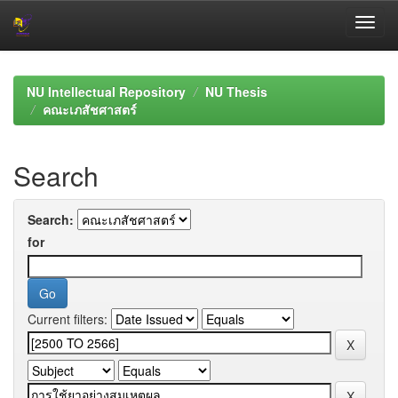
Skip
navigation
NU Intellectual Repository
NU Thesis
คณะเภสัชศาสตร์
Search
Search:
for
Current filters: