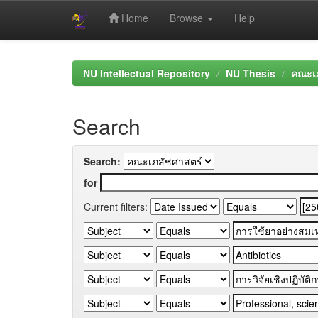
Home
Browse
Help
Skip
navigation
NU Intellectual Repository
NU Thesis
คณะเภ
Search
Search:
for
Current filters: