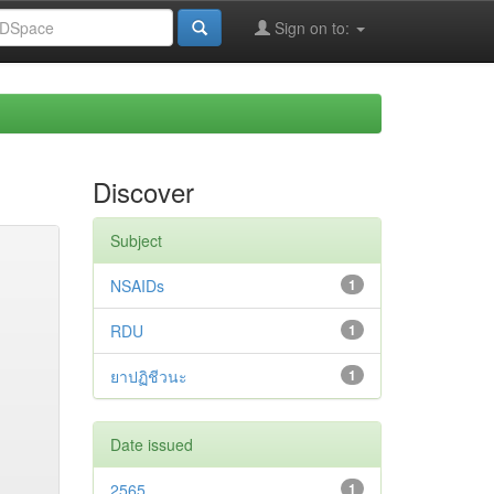
Sign on to:
Discover
Subject
NSAIDs
1
RDU
1
ยาปฏิชีวนะ
1
Date issued
2565
1