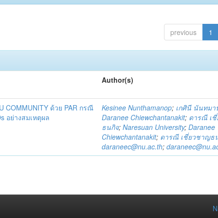
previous
1
Author(s)
DU COMMUNITY ด้วย PAR กรณี
Kesinee Nunthamanop
;
เกศินี นันทม
s อย่างสมเหตุผล
Daranee Chiewchantanakit
;
ดารณี เช
ธนกิจ
;
Naresuan University
;
Daranee
Chiewchantanakit
;
ดารณี เชี่ยวชาญธน
daraneec@nu.ac.th
;
daraneec@nu.ac
N