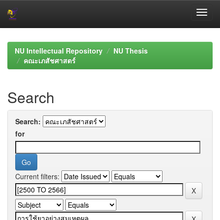
Skip
navigation
NU Intellectual Repository
NU Thesis
คณะเภสัชศาสตร์
Search
Search:
for
Current filters: