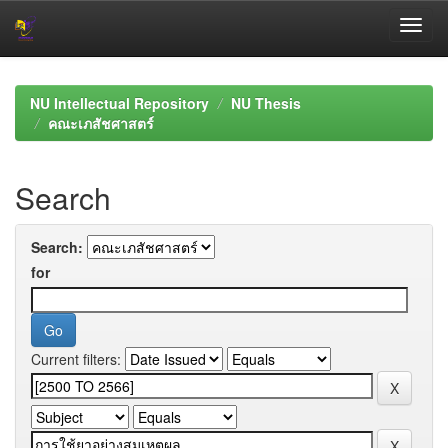
Skip
navigation
NU Intellectual Repository
NU Thesis
คณะเภสัชศาสตร์
Search
Search:
for
Current filters: