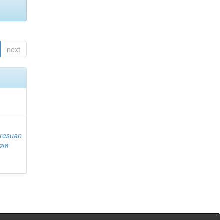
next
resuan
 พล