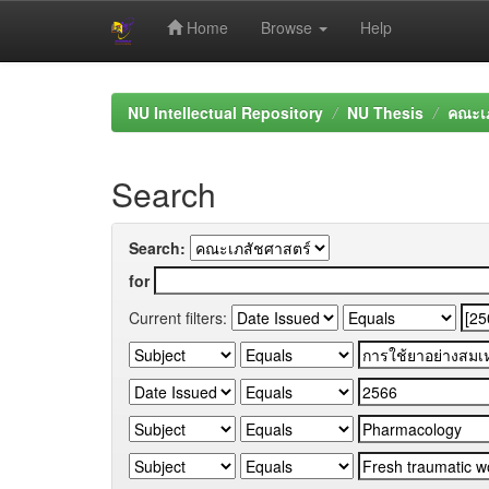
Home
Browse
Help
Skip
navigation
NU Intellectual Repository
NU Thesis
คณะเภ
Search
Search:
for
Current filters: