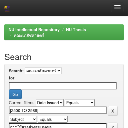
Skip
navigation
NU Intellectual Repository
NU Thesis
คณะเภสัชศาสตร์
Search
Search:
for
Current filters: