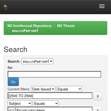
Skip
navigation
NU Intellectual Repository
NU Thesis
คณะเภสัชศาสตร์
Search
Search:
for
Current filters: