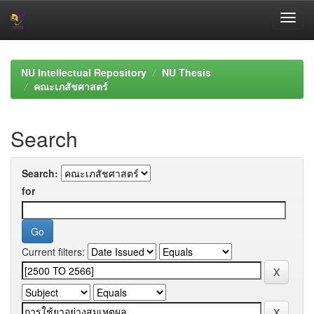
Skip
navigation
NU Intellectual Repository
NU Thesis
คณะเภสัชศาสตร์
Search
Search:
for
Current filters: