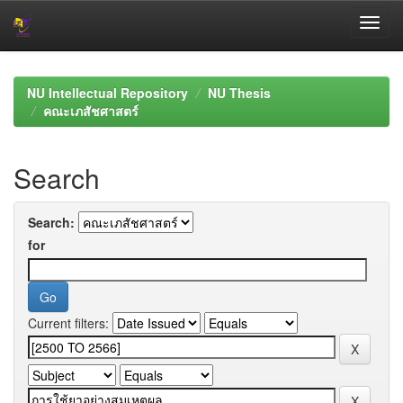
Skip
navigation
NU Intellectual Repository
NU Thesis
คณะเภสัชศาสตร์
Search
Search:
for
Current filters: