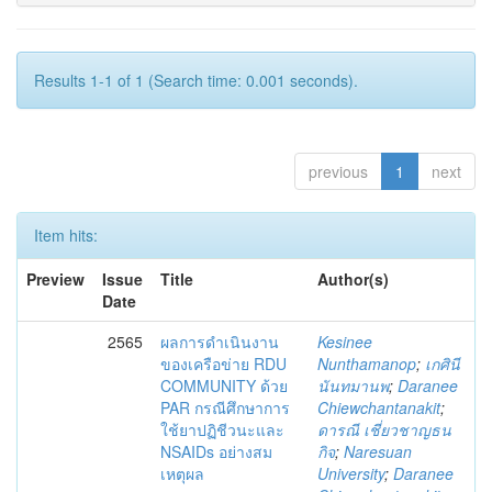
Results 1-1 of 1 (Search time: 0.001 seconds).
previous
1
next
Item hits:
Preview
Issue
Title
Author(s)
Date
2565
ผลการดำเนินงาน
Kesinee
ของเครือข่าย RDU
Nunthamanop
;
เกศินี
COMMUNITY ด้วย
นันทมานพ
;
Daranee
PAR กรณีศึกษาการ
Chiewchantanakit
;
ใช้ยาปฏิชีวนะและ
ดารณี เชี่ยวชาญธน
NSAIDs อย่างสม
กิจ
;
Naresuan
เหตุผล
University
;
Daranee