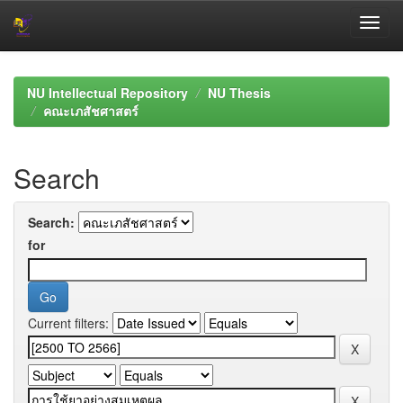
Skip
navigation
NU Intellectual Repository
NU Thesis
คณะเภสัชศาสตร์
Search
Search:
for
Current filters: