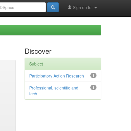
Sign on to:
Discover
Subject
Participatory Action Research
1
Professional, scientific and
1
tech...