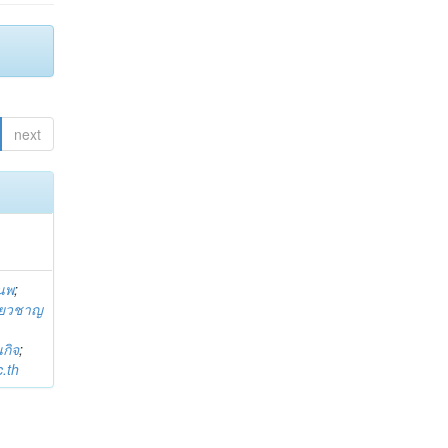
next
านพ
;
ี่ยวชาญ
กิจ
;
.th