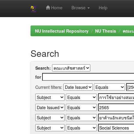
Home
Browse
Help
Skip
navigation
NU Intellectual Repository
NU Thesis
คณะเภ
Search
Search:
for
Current filters: