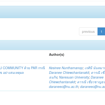
previous
1
Author(s)
DU COMMUNITY ด้วย PAR กรณี
Kesinee Nunthamanop
;
เกศินี นันทม
s อย่างสมเหตุผล
Daranee Chiewchantanakit
;
ดารณี เช
ธนกิจ
;
Naresuan University
;
Daranee
Chiewchantanakit
;
ดารณี เชี่ยวชาญธน
daraneec@nu.ac.th
;
daraneec@nu.ac