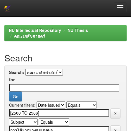
Skip
navigation
NU Intellectual Repository
NU Thesis
คณะเภสัชศาสตร์
Search
Search:
for
Current filters: