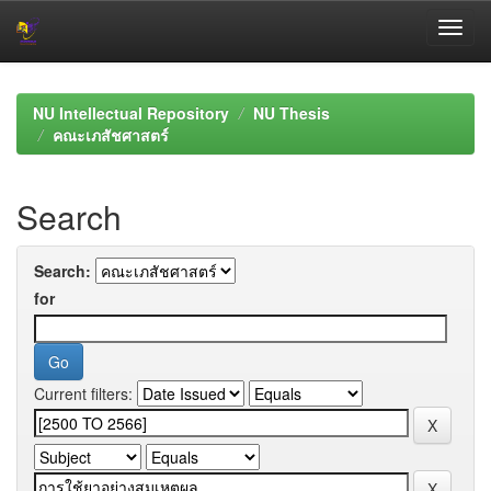
Skip
navigation
NU Intellectual Repository
NU Thesis
คณะเภสัชศาสตร์
Search
Search:
for
Current filters: