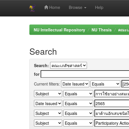
Home
Browse
Help
Skip
navigation
NU Intellectual Repository
NU Thesis
คณะเภ
Search
Search:
for
Current filters: