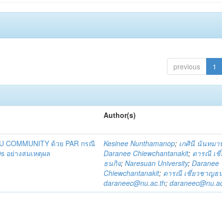
previous
1
Author(s)
DU COMMUNITY ด้วย PAR กรณี
Kesinee Nunthamanop
;
เกศินี นันทม
s อย่างสมเหตุผล
Daranee Chiewchantanakit
;
ดารณี เช
ธนกิจ
;
Naresuan University
;
Daranee
Chiewchantanakit
;
ดารณี เชี่ยวชาญธน
daraneec@nu.ac.th
;
daraneec@nu.ac