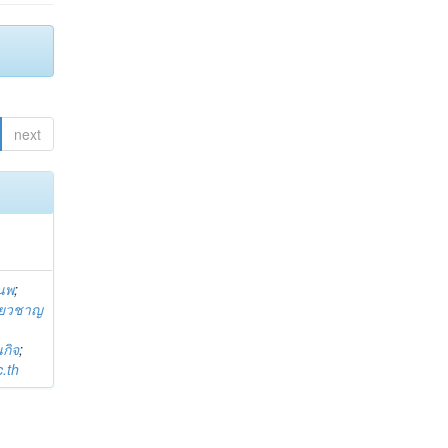
next
านพ
;
ี่ยวชาญ
กิจ
;
.th