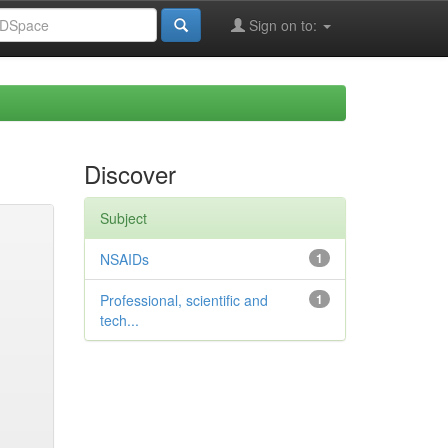
Sign on to:
Discover
Subject
NSAIDs
1
Professional, scientific and
1
tech...