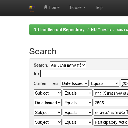
Home
Browse
Help
Skip
navigation
NU Intellectual Repository
NU Thesis
คณะเภ
Search
Search:
for
Current filters: