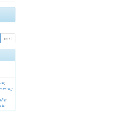
next
านพ
;
ี่ยวชาญ
กิจ
;
.th