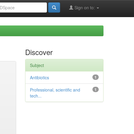
Sign on to:
Discover
Subject
Antibiotics
1
Professional, scientific and
1
tech...