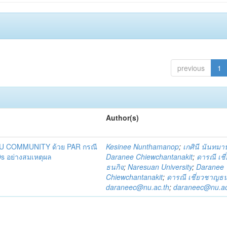
previous
1
Author(s)
DU COMMUNITY ด้วย PAR กรณี
Kesinee Nunthamanop
;
เกศินี นันทม
s อย่างสมเหตุผล
Daranee Chiewchantanakit
;
ดารณี เช
ธนกิจ
;
Naresuan University
;
Daranee
Chiewchantanakit
;
ดารณี เชี่ยวชาญธน
daraneec@nu.ac.th
;
daraneec@nu.ac