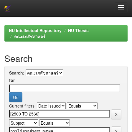
Skip
navigation
NU Intellectual Repository
NU Thesis
คณะเภสัชศาสตร์
Search
Search:
for
Current filters: