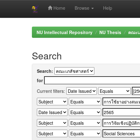
Home
Browse
Help
Skip
navigation
NU Intellectual Repository
NU Thesis
คณะเภ
Search
Search:
for
Current filters: