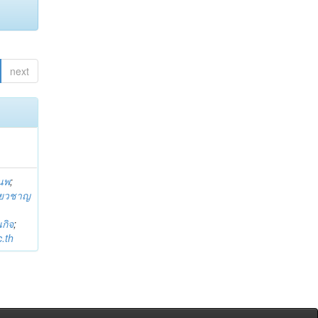
next
านพ
;
ี่ยวชาญ
กิจ
;
.th