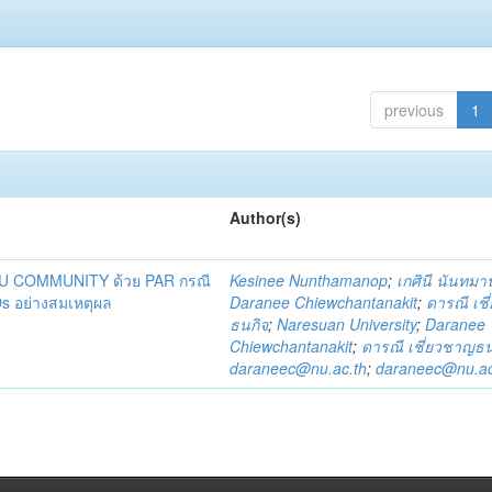
previous
1
Author(s)
DU COMMUNITY ด้วย PAR กรณี
Kesinee Nunthamanop
;
เกศินี นันทม
s อย่างสมเหตุผล
Daranee Chiewchantanakit
;
ดารณี เช
ธนกิจ
;
Naresuan University
;
Daranee
Chiewchantanakit
;
ดารณี เชี่ยวชาญธน
daraneec@nu.ac.th
;
daraneec@nu.ac