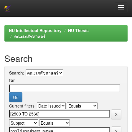
Skip
navigation
NU Intellectual Repository
NU Thesis
คณะเภสัชศาสตร์
Search
Search:
for
Current filters: