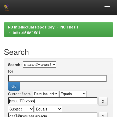
Skip
navigation
NU Intellectual Repository
NU Thesis
คณะเภสัชศาสตร์
Search
Search:
for
Current filters: