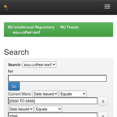
Skip
navigation
NU Intellectual Repository
NU Thesis
คณะเภสัชศาสตร์
Search
Search:
for
Current filters: