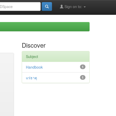
Sign on to:
Discover
Subject
Handbook
1
แร่ธาตุ
1