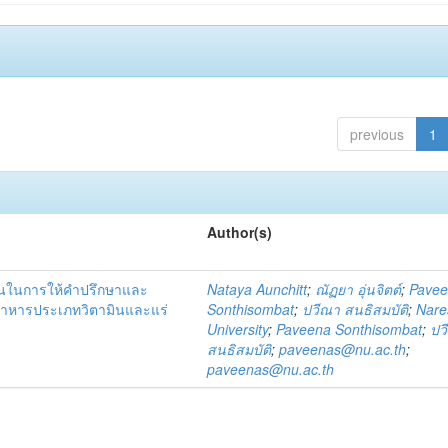
previous
1
Author(s)
ชนในการให้คำปรึกษาและ
Nataya Aunchitt
;
ณัฏยา อุ่นจิตต์
;
Pave
อาหารประเภทวิตามินและแร่
Sonthisombat
;
ปวีณา สนธิสมบัติ
;
Nare
University
;
Paveena Sonthisombat
;
ปว
สนธิสมบัติ
;
paveenas@nu.ac.th
;
paveenas@nu.ac.th