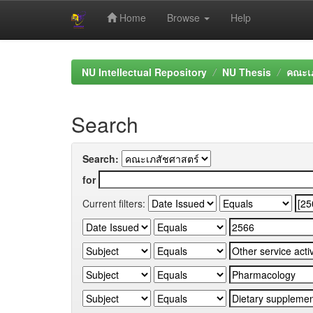
Home
Browse
Help
Skip
navigation
NU Intellectual Repository
NU Thesis
คณะเภ
Search
Search:
for
Current filters: