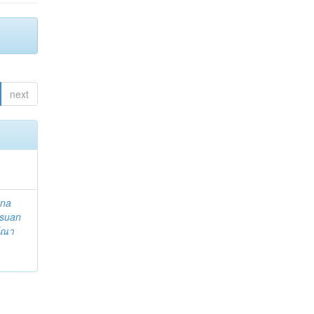
next
ena
suan
ีณา