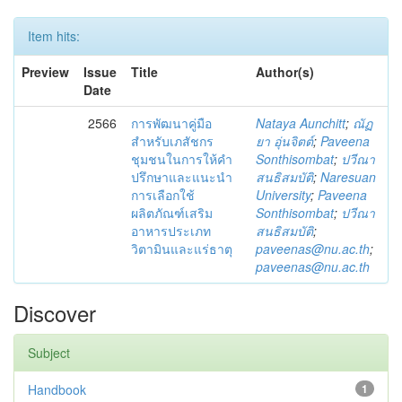
Item hits:
Preview
Issue
Title
Author(s)
Date
2566
การพัฒนาคู่มือ
Nataya Aunchitt
;
ณัฏ
สำหรับเภสัชกร
ยา อุ่นจิตต์
;
Paveena
ชุมชนในการให้คำ
Sonthisombat
;
ปวีณา
ปรึกษาและแนะนำ
สนธิสมบัติ
;
Naresuan
การเลือกใช้
University
;
Paveena
ผลิตภัณฑ์เสริม
Sonthisombat
;
ปวีณา
อาหารประเภท
สนธิสมบัติ
;
วิตามินและแร่ธาตุ
paveenas@nu.ac.th
;
paveenas@nu.ac.th
Discover
Subject
Handbook
1