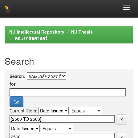
Skip
navigation
NU Intellectual Repository
NU Thesis
คณะเภสัชศาสตร์
Search
Search:
for
Current filters: