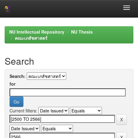
Skip
navigation
NU Intellectual Repository
NU Thesis
คณะเภสัชศาสตร์
Search
Search:
for
Current filters: