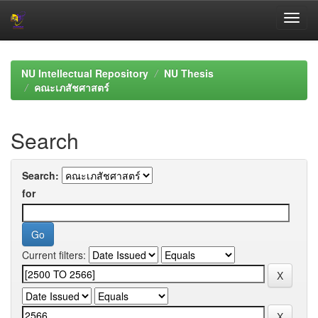
Skip
navigation
NU Intellectual Repository
NU Thesis
คณะเภสัชศาสตร์
Search
Search:
for
Current filters: