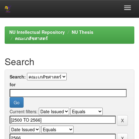
Skip
navigation
NU Intellectual Repository
NU Thesis
คณะเภสัชศาสตร์
Search
Search:
for
Current filters: