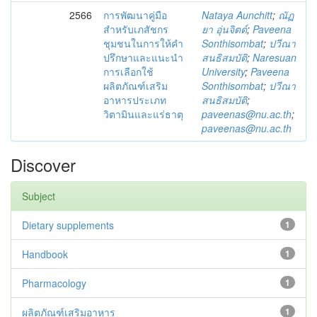
2566
การพัฒนาคู่มือ
Nataya Aunchitt
;
ณัฏ
สำหรับเภสัชกร
ยา อุ่นจิตต์
;
Paveena
ชุมชนในการให้คำ
Sonthisombat
;
ปวีณา
ปรึกษาและแนะนำ
สนธิสมบัติ
;
Naresuan
การเลือกใช้
University
;
Paveena
ผลิตภัณฑ์เสริม
Sonthisombat
;
ปวีณา
อาหารประเภท
สนธิสมบัติ
;
วิตามินและแร่ธาตุ
paveenas@nu.ac.th
;
paveenas@nu.ac.th
Discover
Subject
Dietary supplements
1
Handbook
1
Pharmacology
1
ผลิตภัณฑ์เสริมอาหาร
1