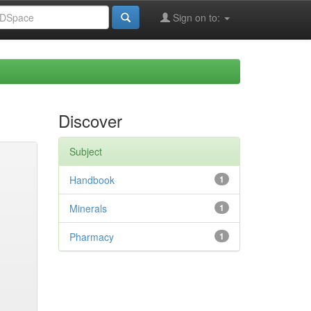
Sign on to:
Discover
Subject
Handbook
1
Minerals
1
Pharmacy
1