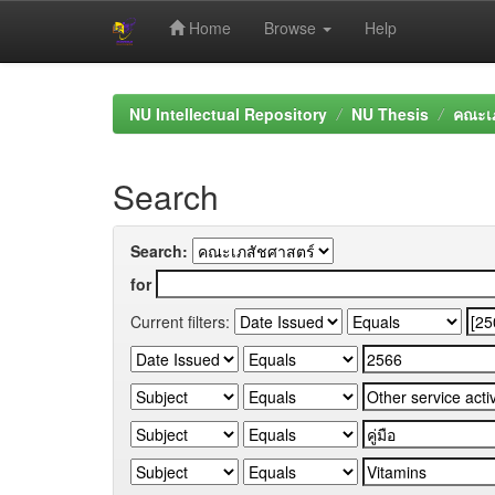
Home
Browse
Help
Skip
navigation
NU Intellectual Repository
NU Thesis
คณะเภ
Search
Search:
for
Current filters: