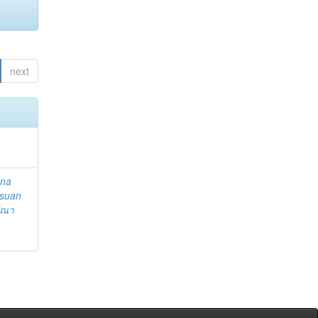
next
ena
suan
ีณา