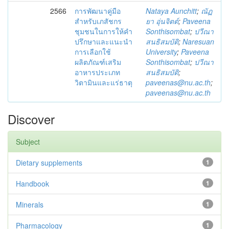
2566
การพัฒนาคู่มือ
Nataya Aunchitt
;
ณัฏ
สำหรับเภสัชกร
ยา อุ่นจิตต์
;
Paveena
ชุมชนในการให้คำ
Sonthisombat
;
ปวีณา
ปรึกษาและแนะนำ
สนธิสมบัติ
;
Naresuan
การเลือกใช้
University
;
Paveena
ผลิตภัณฑ์เสริม
Sonthisombat
;
ปวีณา
อาหารประเภท
สนธิสมบัติ
;
วิตามินและแร่ธาตุ
paveenas@nu.ac.th
;
paveenas@nu.ac.th
Discover
Subject
Dietary supplements
1
Handbook
1
Minerals
1
Pharmacology
1