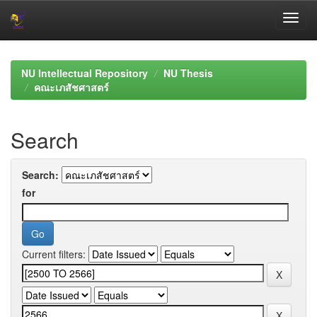
Skip
navigation
NU Intellectual Repository
NU Thesis
คณะเภสัชศาสตร์
Search
Search:
for
Current filters: