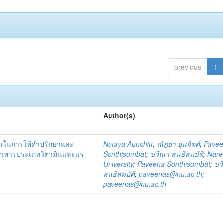
previous
1
Author(s)
ชนในการให้คำปรึกษาและ
Nataya Aunchitt
;
ณัฏยา อุ่นจิตต์
;
Pave
อาหารประเภทวิตามินและแร่
Sonthisombat
;
ปวีณา สนธิสมบัติ
;
Nare
University
;
Paveena Sonthisombat
;
ปว
สนธิสมบัติ
;
paveenas@nu.ac.th
;
paveenas@nu.ac.th