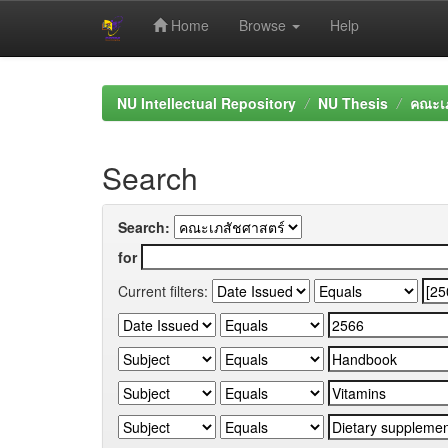
Home
Browse
Help
Skip
navigation
NU Intellectual Repository
NU Thesis
คณะเภ
Search
Search:
for
Current filters: