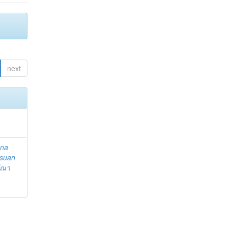
next
ena
suan
ีณา