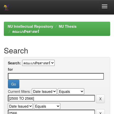
Skip
navigation
NU Intellectual Repository
NU Thesis
คณะเภสัชศาสตร์
Search
Search:
for
Current filters: