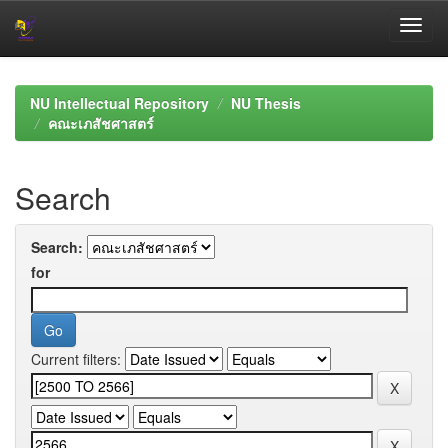
Skip
navigation
NU Intellectual Repository
NU Thesis
คณะเภสัชศาสตร์
Search
Search:
for
Current filters: