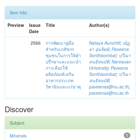
Item hits:
Preview
Issue
Title
Author(s)
Date
2566
การพัฒนาคู่มือ
Nataya Aunchitt
;
ณัฏ
สำหรับเภสัชกร
ยา อุ่นจิตต์
;
Paveena
ชุมชนในการให้คำ
Sonthisombat
;
ปวีณา
ปรึกษาและแนะนำ
สนธิสมบัติ
;
Naresuan
การเลือกใช้
University
;
Paveena
ผลิตภัณฑ์เสริม
Sonthisombat
;
ปวีณา
อาหารประเภท
สนธิสมบัติ
;
วิตามินและแร่ธาตุ
paveenas@nu.ac.th
;
paveenas@nu.ac.th
Discover
Subject
Minerals
1