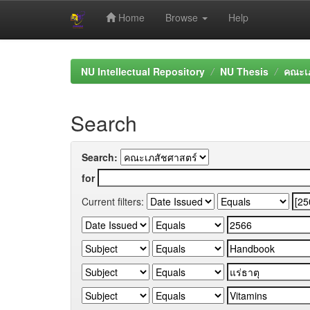
Home
Browse
Help
Skip
navigation
NU Intellectual Repository
NU Thesis
คณะเภ
Search
Search:
for
Current filters: