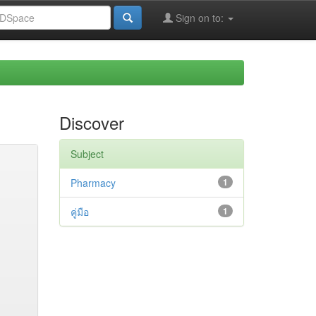
Sign on to:
Discover
Subject
Pharmacy
1
คู่มือ
1