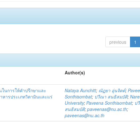
previous
1
Author(s)
ชนในการให้คำปรึกษาและ
Nataya Aunchitt
;
ณัฏยา อุ่นจิตต์
;
Pave
อาหารประเภทวิตามินและแร่
Sonthisombat
;
ปวีณา สนธิสมบัติ
;
Nare
University
;
Paveena Sonthisombat
;
ปว
สนธิสมบัติ
;
paveenas@nu.ac.th
;
paveenas@nu.ac.th