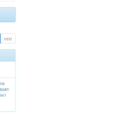
next
ena
suan
ีณา